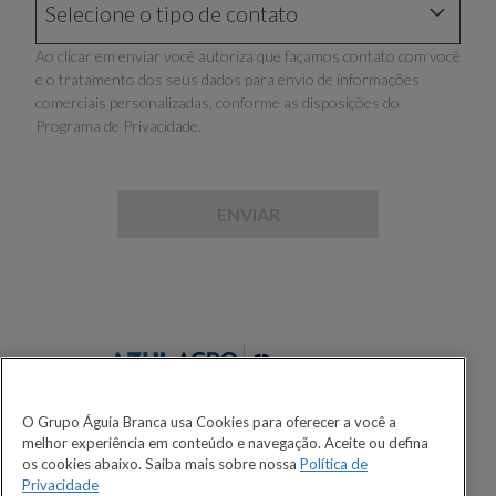
Selecione o tipo de contato
B
Ao clicar em enviar você autoriza que façamos contato com você
FINANCIAMENTO
e o tratamento dos seus dados para envio de informações
T4
T4.75S
comerciais personalizadas, conforme as disposições do
Programa de Privacidade.
ASSISTÊNCIA TÉCNICA
ENVIAR
T5.110S
T6
O Grupo Águia Branca usa Cookies para oferecer a você a
melhor experiência em conteúdo e navegação. Aceite ou defina
os cookies abaixo. Saiba mais sobre nossa
Política de
DESACELERE. SEU BEM MAIOR É A VIDA.
T6 METHANE
T7 LWB
Privacidade
POWER