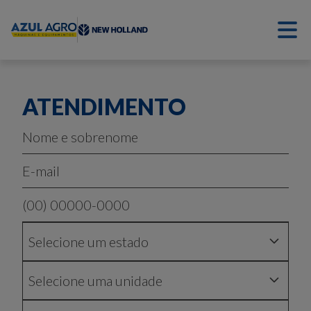
M
ALERTA AO CONSUMIDOR
ATENDIMENTO
B
PRODUTOS
Nome e sobrenome
PEÇAS
TRATORES
COLHEITADEIRAS
E-mail
B
EXPLORAR
(00) 00000-0000
TRABALHE CONOSCO
Selecione um estado
B
SOBRE AZUL AGRO
SÉRIE 30
T3F
FALE CONOSCO
Selecione uma unidade
B
CONSÓRCIO AZUL AGRO