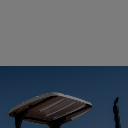
uma plataforma operacional plan
suspensos para o máximo conforto
entrada / saída e com todas as pri
controles bem localizadas para op
perfeitas para aqueles longos dia
campo.