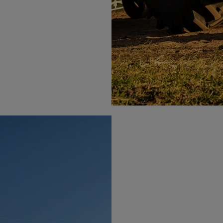
a com pedais
 do operador. De fácil
ncipais alavancas e
eração intuitiva,
s de trabalho em