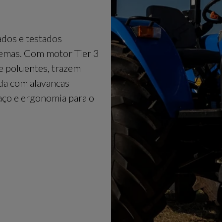
ados e testados
remas. Com motor Tier 3
e poluentes, trazem
da com alavancas
aço e ergonomia para o